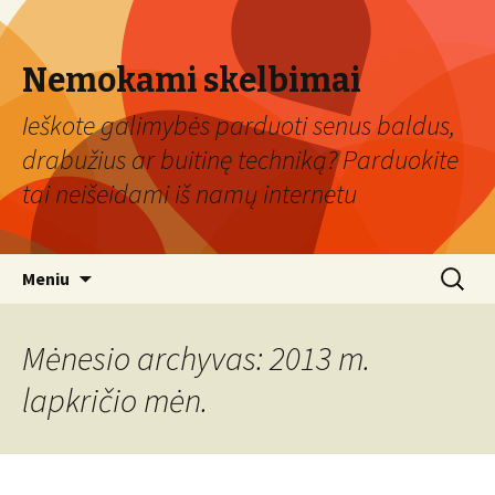
Nemokami skelbimai
Ieškote galimybės parduoti senus baldus,
drabužius ar buitinę techniką? Parduokite
tai neišeidami iš namų internetu
Eiti
Ieškoti:
Meniu
prie
turinio
Mėnesio archyvas: 2013 m.
lapkričio mėn.