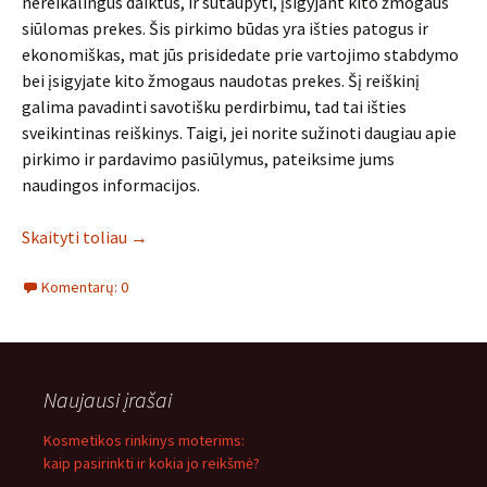
nereikalingus daiktus, ir sutaupyti, įsigyjant kito žmogaus
siūlomas prekes. Šis pirkimo būdas yra išties patogus ir
ekonomiškas, mat jūs prisidedate prie vartojimo stabdymo
bei įsigyjate kito žmogaus naudotas prekes. Šį reiškinį
galima pavadinti savotišku perdirbimu, tad tai išties
sveikintinas reiškinys. Taigi, jei norite sužinoti daugiau apie
pirkimo ir pardavimo pasiūlymus, pateiksime jums
naudingos informacijos.
Skaityti toliau
→
Komentarų: 0
Naujausi įrašai
Kosmetikos rinkinys moterims:
kaip pasirinkti ir kokia jo reikšmė?