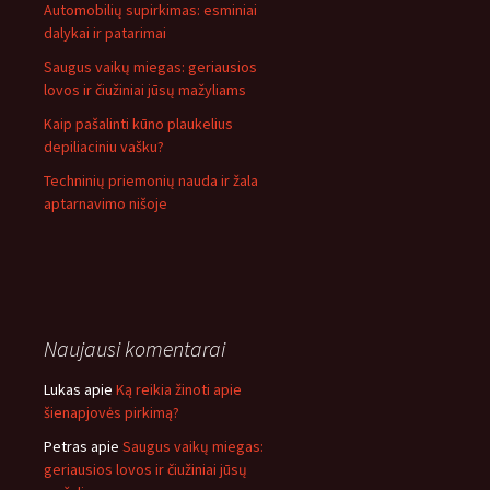
Automobilių supirkimas: esminiai
dalykai ir patarimai
Saugus vaikų miegas: geriausios
lovos ir čiužiniai jūsų mažyliams
Kaip pašalinti kūno plaukelius
depiliaciniu vašku?
Techninių priemonių nauda ir žala
aptarnavimo nišoje
Naujausi komentarai
Lukas
apie
Ką reikia žinoti apie
šienapjovės pirkimą?
Petras
apie
Saugus vaikų miegas:
geriausios lovos ir čiužiniai jūsų