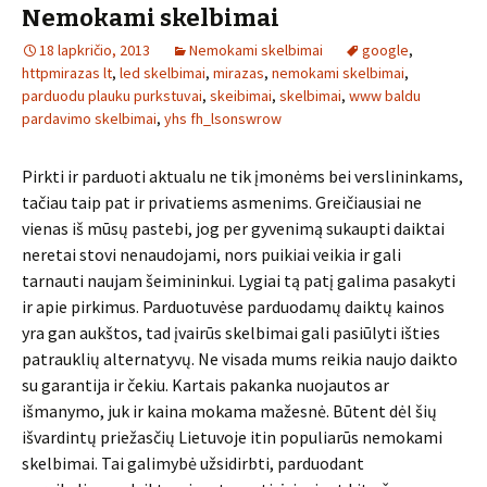
Nemokami skelbimai
18 lapkričio, 2013
Nemokami skelbimai
google
,
httpmirazas lt
,
led skelbimai
,
mirazas
,
nemokami skelbimai
,
parduodu plauku purkstuvai
,
skeibimai
,
skelbimai
,
www baldu
pardavimo skelbimai
,
yhs fh_lsonswrow
Pirkti ir parduoti aktualu ne tik įmonėms bei verslininkams,
tačiau taip pat ir privatiems asmenims. Greičiausiai ne
vienas iš mūsų pastebi, jog per gyvenimą sukaupti daiktai
neretai stovi nenaudojami, nors puikiai veikia ir gali
tarnauti naujam šeimininkui. Lygiai tą patį galima pasakyti
ir apie pirkimus. Parduotuvėse parduodamų daiktų kainos
yra gan aukštos, tad įvairūs skelbimai gali pasiūlyti išties
patrauklių alternatyvų. Ne visada mums reikia naujo daikto
su garantija ir čekiu. Kartais pakanka nuojautos ar
išmanymo, juk ir kaina mokama mažesnė. Būtent dėl šių
išvardintų priežasčių Lietuvoje itin populiarūs nemokami
skelbimai. Tai galimybė užsidirbti, parduodant