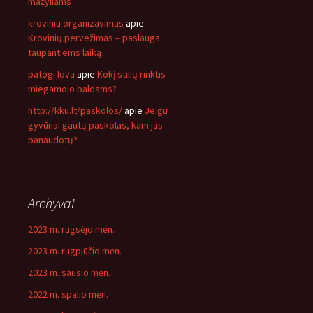
mažyliams
kroviniu organizavimas
apie
Krovinių pervežimas – paslauga
taupantiems laiką
patogi lova
apie
Kokį stilių rinktis
miegamojo baldams?
http://kku.lt/paskolos/
apie
Jeigu
gyvūnai gautų paskolas, kam jas
panaudotų?
Archyvai
2023 m. rugsėjo mėn.
2023 m. rugpjūčio mėn.
2023 m. sausio mėn.
2022 m. spalio mėn.