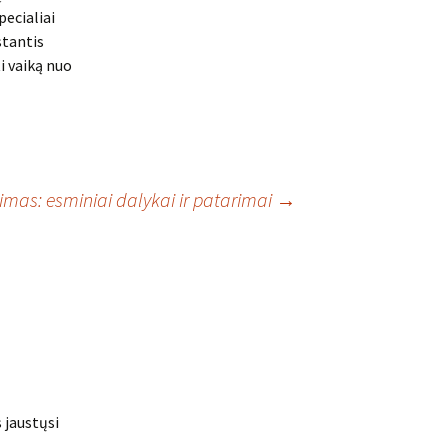
pecialiai
stantis
ti vaiką nuo
imas: esminiai dalykai ir patarimai
→
s jaustųsi