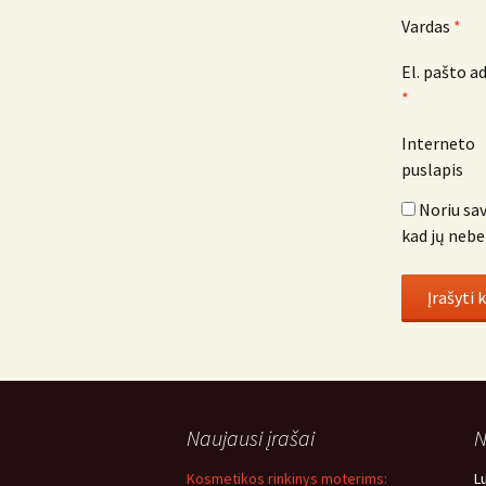
Vardas
*
El. pašto a
*
Interneto
puslapis
Noriu sav
kad jų nebe
Naujausi įrašai
N
Kosmetikos rinkinys moterims:
L