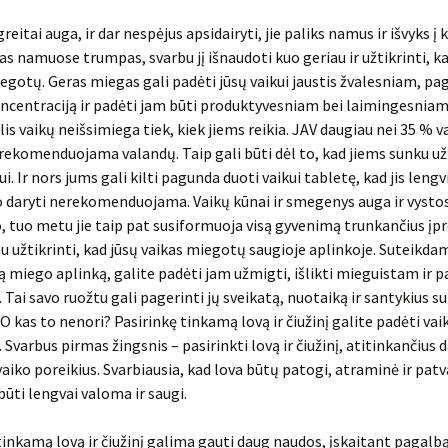
greitai auga, ir dar nespėjus apsidairyti, jie paliks namus ir išvyks į 
kas namuose trumpas, svarbu jį išnaudoti kuo geriau ir užtikrinti, ka
iegotų. Geras miegas gali padėti jūsų vaikui jaustis žvalesniam, pag
centraciją ir padėti jam būti produktyvesniam bei laimingesniam
lis vaikų neišsimiega tiek, kiek jiems reikia. JAV daugiau nei 35 % 
rekomenduojama valandų. Taip gali būti dėl to, kad jiems sunku u
ui. Ir nors jums gali kilti pagunda duoti vaikui tabletę, kad jis lengv
 daryti nerekomenduojama. Vaikų kūnai ir smegenys auga ir vysto
, tuo metu jie taip pat susiformuoja visą gyvenimą trunkančius įpr
u užtikrinti, kad jūsų vaikas miegotų saugioje aplinkoje. Suteikda
ką miego aplinką, galite padėti jam užmigti, išlikti mieguistam ir p
 Tai savo ruožtu gali pagerinti jų sveikatą, nuotaiką ir santykius su
 kas to nenori? Pasirinkę tinkamą lovą ir čiužinį galite padėti vaik
 Svarbus pirmas žingsnis – pasirinkti lovą ir čiužinį, atitinkančius 
aiko poreikius. Svarbiausia, kad lova būtų patogi, atraminė ir patva
būti lengvai valoma ir saugi.
tinkamą lovą ir čiužinį galima gauti daug naudos, įskaitant pagalbą