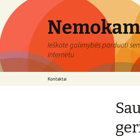
Nemokami
Ieškote galimybės parduoti sen
internetu
Eiti
Kontaktai
prie
turinio
Sau
ger