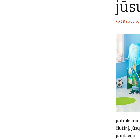
jūs
19 sausio,
pateiksime 
čiužinį, jū
pardavėjos 