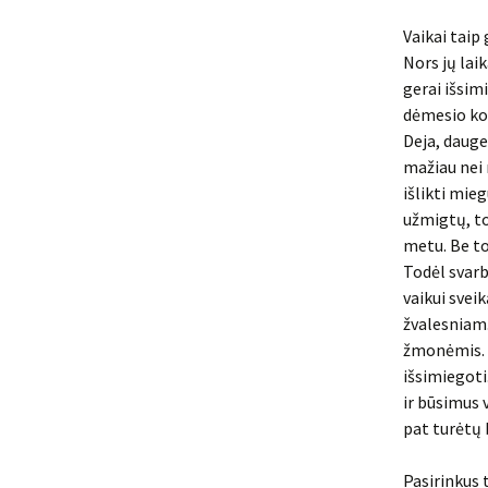
Vaikai taip 
Nors jų lai
gerai išsim
dėmesio kon
Deja, dauge
mažiau nei 
išlikti mieg
užmigtų, to
metu. Be to
Todėl svarb
vaikui svei
žvalesniam.
žmonėmis. O
išsimiegoti.
ir būsimus v
pat turėtų 
Pasirinkus 