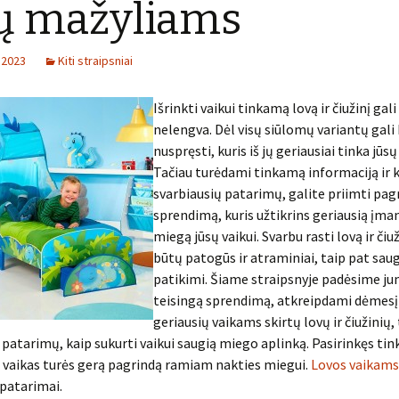
ų mažyliams
 2023
Kiti straipsniai
Išrinkti vaikui tinkamą lovą ir čiužinį gali
nelengva. Dėl visų siūlomų variantų gali
nuspręsti, kuris iš jų geriausiai tinka jūsų
Tačiau turėdami tinkamą informaciją ir 
svarbiausių patarimų, galite priimti pag
sprendimą, kuris užtikrins geriausią įm
miegą jūsų vaikui. Svarbu rasti lovą ir čiuž
būtų patogūs ir atraminiai, taip pat saug
patikimi. Šiame straipsnyje padėsime ju
teisingą sprendimą, atkreipdami dėmesį 
geriausių vaikams skirtų lovų ir čiužinių,
patarimų, kaip sukurti vaikui saugią miego aplinką. Pasirinkęs tin
sų vaikas turės gerą pagrindą ramiam nakties miegui.
Lovos vaikams 
patarimai.