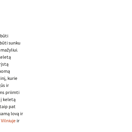
 būti
 būti sunku
 mažyliui.
keletą
rįstą
anomą
inį, kurie
ūs ir
ms priimti
į keletą
 taip pat
kamą lovą ir
Vilniuje
ir