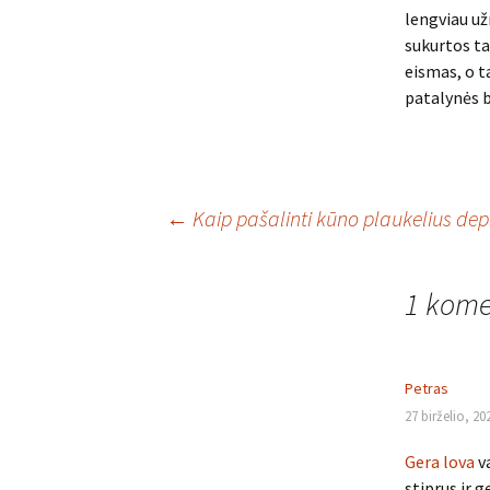
lengviau už
sukurtos ta
eismas, o ta
patalynės b
Įrašo
←
Kaip pašalinti kūno plaukelius depi
navigacija
1 kome
Petras
27 birželio, 20
Gera lova
va
stiprus ir g