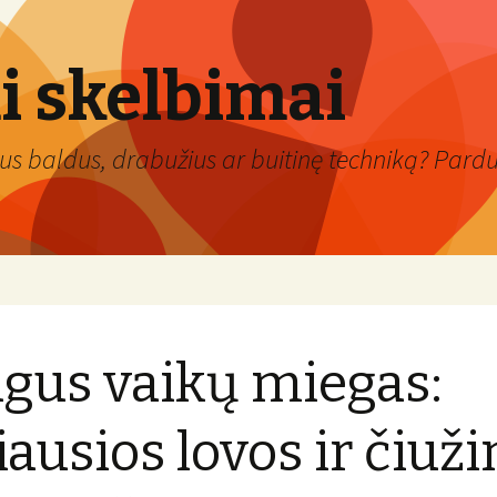
 skelbimai
us baldus, drabužius ar buitinę techniką? Pardu
gus vaikų miegas:
iausios lovos ir čiuži