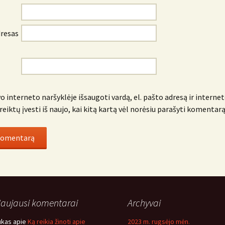
dresas
o interneto naršyklėje išsaugoti vardą, el. pašto adresą ir internet
reiktų įvesti iš naujo, kai kitą kartą vėl norėsiu parašyti komentarą
aujausi komentarai
Archyvai
ukas
apie
Ką reikia žinoti apie
2023 m. rugsėjo mėn.