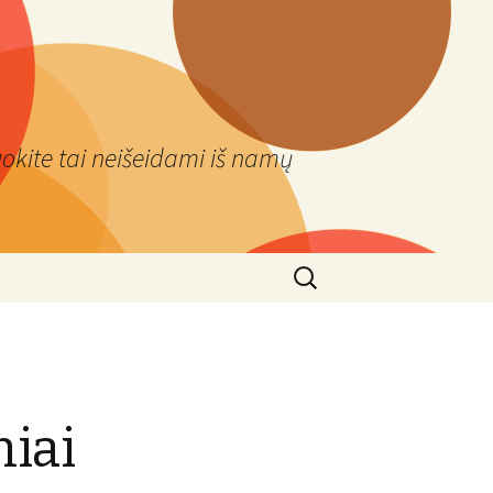
okite tai neišeidami iš namų
Ieškoti:
niai