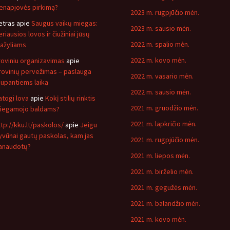
ienapjovės pirkimą?
2023 m. rugpjūčio mėn.
etras
apie
Saugus vaikų miegas:
2023 m. sausio mėn.
riausios lovos ir čiužiniai jūsų
2022 m. spalio mėn.
ažyliams
2022 m. kovo mėn.
roviniu organizavimas
apie
rovinių pervežimas – paslauga
2022 m. vasario mėn.
aupantiems laiką
2022 m. sausio mėn.
atogi lova
apie
Kokį stilių rinktis
2021 m. gruodžio mėn.
iegamojo baldams?
2021 m. lapkričio mėn.
ttp://kku.lt/paskolos/
apie
Jeigu
yvūnai gautų paskolas, kam jas
2021 m. rugpjūčio mėn.
anaudotų?
2021 m. liepos mėn.
2021 m. birželio mėn.
2021 m. gegužės mėn.
2021 m. balandžio mėn.
2021 m. kovo mėn.