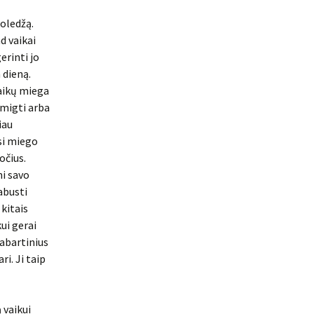
koledžą.
d vaikai
erinti jo
 dieną.
vaikų miega
žmigti arba
iau
si miego
očius.
mi savo
abusti
 kitais
ui gerai
dabartinius
ri. Ji taip
 vaikui