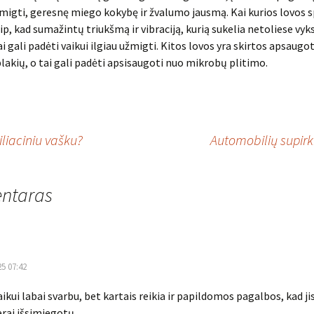
migti, geresnę miego kokybę ir žvalumo jausmą. Kai kurios lovos s
ip, kad sumažintų triukšmą ir vibraciją, kurią sukelia netoliese vyk
i gali padėti vaikui ilgiau užmigti. Kitos lovos yra skirtos apsaugo
lakių, o tai gali padėti apsisaugoti nuo mikrobų plitimo.
liaciniu vašku?
Automobilių supirk
ntaras
25 07:42
ikui labai svarbu, bet kartais reikia ir papildomos pagalbos, kad ji
erai išsimiegotų.