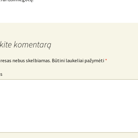
kite komentarą
dresas nebus skelbiamas.
Būtini laukeliai pažymėti
*
s