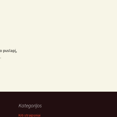
o puslapį,
.
Kategorijos
Kiti straipsniai