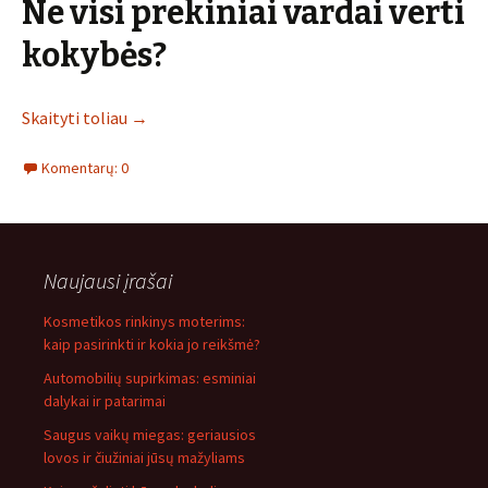
Ne visi prekiniai vardai verti
kokybės?
Skaityti toliau
→
Komentarų: 0
Naujausi įrašai
Kosmetikos rinkinys moterims:
kaip pasirinkti ir kokia jo reikšmė?
Automobilių supirkimas: esminiai
dalykai ir patarimai
Saugus vaikų miegas: geriausios
lovos ir čiužiniai jūsų mažyliams