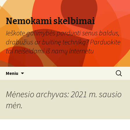
Nemokami skelbimai
Ieškote galimybės parduoti senus baldus,
drabužius ar buitinę techniką? Parduokite
tai neišeidami iš namų internetu
Eiti
Ieškoti:
Meniu
prie
turinio
Mėnesio archyvas: 2021 m. sausio
mėn.