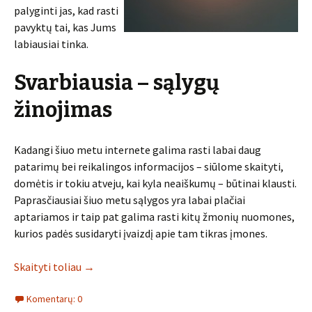
palyginti jas, kad rasti
pavyktų tai, kas Jums
labiausiai tinka.
Svarbiausia – sąlygų
žinojimas
Kadangi šiuo metu internete galima rasti labai daug
patarimų bei reikalingos informacijos – siūlome skaityti,
domėtis ir tokiu atveju, kai kyla neaiškumų – būtinai klausti.
Paprasčiausiai šiuo metu sąlygos yra labai plačiai
aptariamos ir taip pat galima rasti kitų žmonių nuomones,
kurios padės susidaryti įvaizdį apie tam tikras įmones.
Skaityti toliau
→
Komentarų: 0