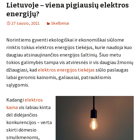
Lietuvoje – viena pigiausių elektros
energijų?
27 sausio, 2021
Skelbimai
Norintiems gyventi ekologiškai ir ekonomiškai siūlome
rinktis tokius elektros energijos tiekėjus, kurie naudoja kuo
daugiau atsinaujinančios energijos šaltinių. Šiuo metu
tokios galimybės tampa vis atviresnės ir vis daugiau žmonių
džiaugiasi, kad
elektros energijos tiekėjas
siūlo paslaugas
labai geromis kainomis, galiausiai, patraukliomis
sąlygomis.
Kadangi
elektros
kaina
vis labiau kinta
dėl didėjančios
konkurencijos – verta
skirti dėmesio
smulkmenoms,