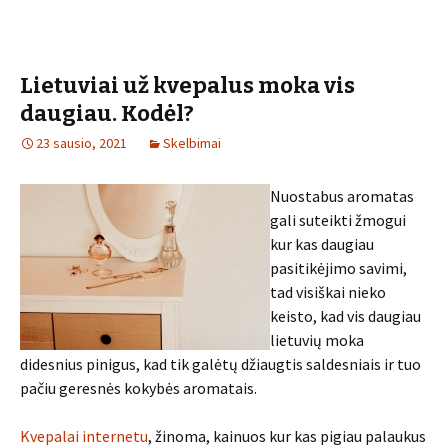
Lietuviai už kvepalus moka vis
daugiau. Kodėl?
23 sausio, 2021
Skelbimai
Nuostabus aromatas
gali suteikti žmogui
kur kas daugiau
pasitikėjimo savimi,
tad visiškai nieko
keisto, kad vis daugiau
lietuvių moka
didesnius pinigus, kad tik galėtų džiaugtis saldesniais ir tuo
pačiu geresnės kokybės aromatais.
Kvepalai internetu
, žinoma, kainuos kur kas pigiau palaukus