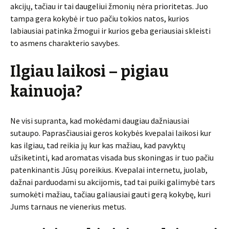
akcijų, tačiau ir tai daugeliui žmonių nėra prioritetas. Juo
tampa gera kokybė ir tuo pačiu tokios natos, kurios
labiausiai patinka žmogui ir kurios geba geriausiai skleisti
to asmens charakterio savybes.
Ilgiau laikosi – pigiau
kainuoja?
Ne visi supranta, kad mokėdami daugiau dažniausiai
sutaupo. Paprasčiausiai geros kokybės kvepalai laikosi kur
kas ilgiau, tad reikia jų kur kas mažiau, kad pavyktų
užsiketinti, kad aromatas visada bus skoningas ir tuo pačiu
patenkinantis Jūsų poreikius. Kvepalai internetu, juolab,
dažnai parduodami su akcijomis, tad tai puiki galimybė tars
sumokėti mažiau, tačiau galiausiai gauti gerą kokybę, kuri
Jums tarnaus ne vienerius metus.