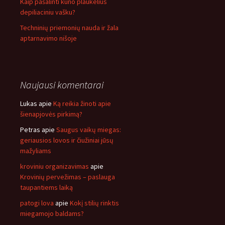
Kaip pašalinti kūno plaukelius
depiliaciniu vašku?
Techninių priemonių nauda ir žala
aptarnavimo nišoje
Naujausi komentarai
Lukas
apie
Ką reikia žinoti apie
šienapjovės pirkimą?
Petras
apie
Saugus vaikų miegas:
geriausios lovos ir čiužiniai jūsų
mažyliams
kroviniu organizavimas
apie
Krovinių pervežimas – paslauga
taupantiems laiką
patogi lova
apie
Kokį stilių rinktis
miegamojo baldams?