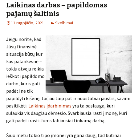
Laikinas darbas – papildomas
pajamų šaltinis
11 rugpjūčio, 2021
Skelbimai
Jeigu norite, kad
Jūsų finansinė
situacija būtų kur
kas palankesnė –
tokiu atveju reikia
ieškoti papildomo
darbo, kuris gali
padėti ne tik
papildyti kišenę, tačiau taip pat ir nuostabiai jaustis, savimi
pasitikėti.
Laikinas įdarbinimas
yra ta paslauga, kuri
sulaukia vis daugiau dėmesio. Svarbiausia rasti įmonę, kuri
gali padėti rasti Jums labiausiai tinkamą darbą,
Šiuo metu tokio tipo įmonei yra gana daug, tad būtinai