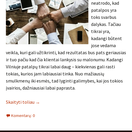
neatrodo, kad
patalpos yra
toks svarbus
dalykas. Tačiau
tikrai yra,
kadangi būtent
jose vedama
veikla, kuri gali užtikrinti, kad rezultatas bus pats geriausias
ir tuo pačiu kad čia klientai lankysis su malonumu. Kadangi
Vilniuje patalpų tikrai labai daug – kiekvienas gali rasti
tokias, kurios jam labiausiai tinka. Nuo mažiausių
smulkmenų iki esmės, tad lyginti galimybes, kai jos tokios
įvairios, dažniausiai labai paprasta.
Skaityti toliau
→
Komentarų: 0