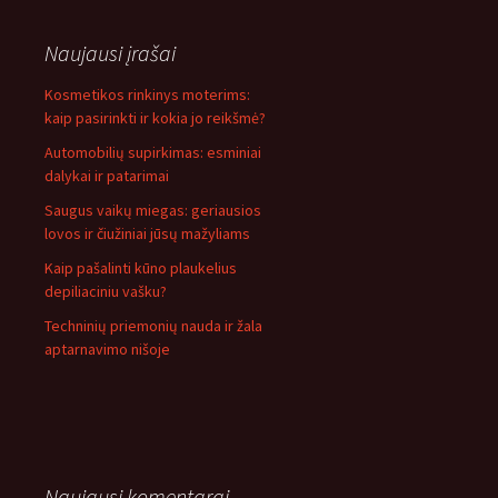
Naujausi įrašai
Kosmetikos rinkinys moterims:
kaip pasirinkti ir kokia jo reikšmė?
Automobilių supirkimas: esminiai
dalykai ir patarimai
Saugus vaikų miegas: geriausios
lovos ir čiužiniai jūsų mažyliams
Kaip pašalinti kūno plaukelius
depiliaciniu vašku?
Techninių priemonių nauda ir žala
aptarnavimo nišoje
Naujausi komentarai