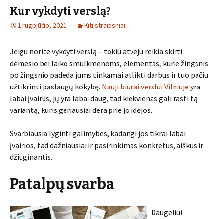
Kur vykdyti verslą?
1 rugpjūčio, 2021
Kiti straipsniai
Jeigu norite vykdyti verslą – tokiu atveju reikia skirti
dėmesio bei laiko smulkmenoms, elementas, kurie žingsnis
po žingsnio padeda jums tinkamai atlikti darbus ir tuo pačiu
užtikrinti paslaugų kokybę.
Nauji biurai verslui Vilniuje
yra
labai įvairūs, jų yra labai daug, tad kiekvienas gali rasti tą
variantą, kuris geriausiai dera prie jo idėjos.
Svarbiausia lyginti galimybes, kadangi jos tikrai labai
įvairios, tad dažniausiai ir pasirinkimas konkretus, aiškus ir
džiuginantis.
Patalpų svarba
Daugeliui