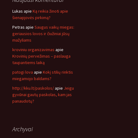
Lukas
apie
Ką reikia žinoti apie
šienapjovės pirkimą?
Petras
apie
Saugus vaikų miegas:
geriausios lovos ir čiužiniai jūsų
mažyliams
kroviniu organizavimas
apie
Krovinių pervežimas – paslauga
taupantiems laiką
patogi lova
apie
Kokį stilių rinktis
miegamojo baldams?
http://kku.lt/paskolos/
apie
Jeigu
gyvūnai gautų paskolas, kam jas
panaudotų?
Archyvai