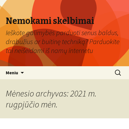
Nemokami skelbimai
Ieškote galimybės parduoti senus baldus,
drabužius ar buitinę techniką? Parduokite
tai neišeidami iš namų internetu
Eiti
Ieškoti:
Meniu
prie
turinio
Mėnesio archyvas: 2021 m.
rugpjūčio mėn.