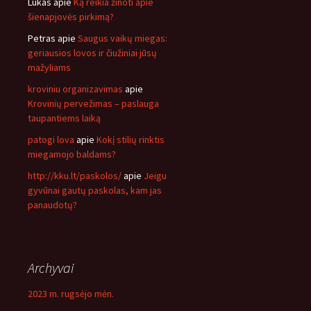
Lukas
apie
Ką reikia žinoti apie
šienapjovės pirkimą?
Petras
apie
Saugus vaikų miegas:
geriausios lovos ir čiužiniai jūsų
mažyliams
kroviniu organizavimas
apie
Krovinių pervežimas – paslauga
taupantiems laiką
patogi lova
apie
Kokį stilių rinktis
miegamojo baldams?
http://kku.lt/paskolos/
apie
Jeigu
gyvūnai gautų paskolas, kam jas
panaudotų?
Archyvai
2023 m. rugsėjo mėn.