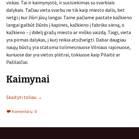
viskas. Tai ir kaimynystė, ir susisiekimas su svarbiais
dalykais. Tačiau vieta svarbu ne tik kaip miesto dalis, bet
netgi į kur žiūri jūsų langai. Tame pačiame pastate kažkieno
langai galbūt žiūrės į kapines, kažkieno į fabriko sieną, o
kažkieno – į didelį gražų miesto ar miško vaizdą. Taigi, vieta
yra pirmas dalykas, į kurį reikia atsižvelgti. Dabar daugiau
naujų būstų yra statoma tolimesniuose Vilniaus rajonuose,
kuriuose dar yra vietos plėtrai, tokiuose kaip Pilaitė ar
Pašilaičiai.
Kaimynai
Skaityti toliau
→
Komentarų: 0