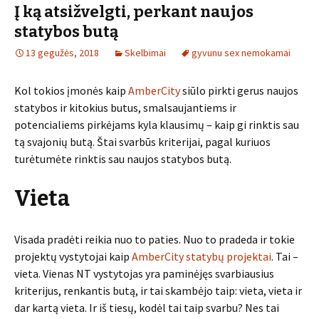
Į ką atsižvelgti, perkant naujos
statybos butą
13 gegužės, 2018
Skelbimai
gyvunu sex nemokamai
Kol tokios įmonės kaip
AmberCity
siūlo pirkti gerus naujos
statybos ir kitokius butus, smalsaujantiems ir
potencialiems pirkėjams kyla klausimų – kaip gi rinktis sau
tą svajonių butą. Štai svarbūs kriterijai, pagal kuriuos
turėtumėte rinktis sau naujos statybos butą.
Vieta
Visada pradėti reikia nuo to paties. Nuo to pradeda ir tokie
projektų vystytojai kaip
AmberCity statybų projektai
. Tai –
vieta. Vienas NT vystytojas yra paminėjęs svarbiausius
kriterijus, renkantis butą, ir tai skambėjo taip: vieta, vieta ir
dar kartą vieta. Ir iš tiesų, kodėl tai taip svarbu? Nes tai