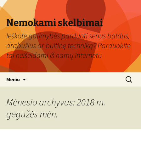
Nemokami skelbimai
Ieškote galimybės parduoti senus baldus,
drabužius ar buitinę techniką? Parduokite
tai neišeidami iš namų internetu
Eiti
Ieškoti:
Meniu
prie
turinio
Mėnesio archyvas: 2018 m.
gegužės mėn.