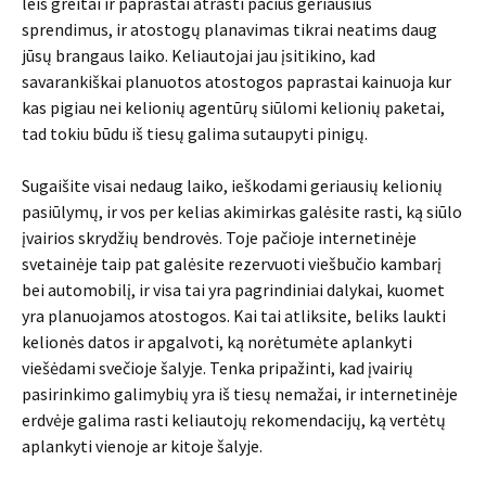
leis greitai ir paprastai atrasti pačius geriausius
sprendimus, ir atostogų planavimas tikrai neatims daug
jūsų brangaus laiko. Keliautojai jau įsitikino, kad
savarankiškai planuotos atostogos paprastai kainuoja kur
kas pigiau nei kelionių agentūrų siūlomi kelionių paketai,
tad tokiu būdu iš tiesų galima sutaupyti pinigų.
Sugaišite visai nedaug laiko, ieškodami geriausių kelionių
pasiūlymų, ir vos per kelias akimirkas galėsite rasti, ką siūlo
įvairios skrydžių bendrovės. Toje pačioje internetinėje
svetainėje taip pat galėsite rezervuoti viešbučio kambarį
bei automobilį, ir visa tai yra pagrindiniai dalykai, kuomet
yra planuojamos atostogos. Kai tai atliksite, beliks laukti
kelionės datos ir apgalvoti, ką norėtumėte aplankyti
viešėdami svečioje šalyje. Tenka pripažinti, kad įvairių
pasirinkimo galimybių yra iš tiesų nemažai, ir internetinėje
erdvėje galima rasti keliautojų rekomendacijų, ką vertėtų
aplankyti vienoje ar kitoje šalyje.