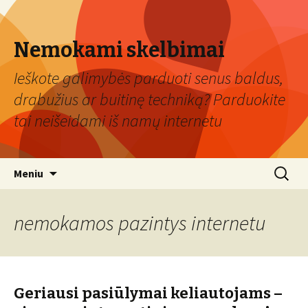
Nemokami skelbimai
Ieškote galimybės parduoti senus baldus,
drabužius ar buitinę techniką? Parduokite
tai neišeidami iš namų internetu
Eiti
Ieškoti:
Meniu
prie
turinio
nemokamos pazintys internetu
Geriausi pasiūlymai keliautojams –