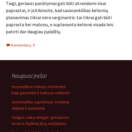
Taigi, geriausi pasiūlymai gali būti atrandami visai
paprastai, ir įsitikinsite, kad savarankiškas kelionių
planavimas tikrai nėra varginantis: tai tikrai gali būti
paprasta bei malonu, o suplanuota kelionė visada leis
patirti dar daugiau įspūdžių.
Komentarų: 0
Naujausi įrašai
Kosmetikos rinkinys moterims:
kaip pasirinkti ir kokia jo reikšmė?
Automobilių supirkimas: esminiai
dalykai ir patarimai
Saugus vaikų miegas: geriausios
lovos ir čiužiniai jūsų mažyliams