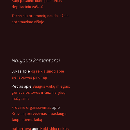
Kaip pašalinti kūno plaukelius
depiliaciniu vašku?
Techninių priemonių nauda ir žala
aptarnavimo nišoje
Naujausi komentarai
Lukas
apie
Ką reikia žinoti apie
šienapjovės pirkimą?
Petras
apie
Saugus vaikų miegas:
geriausios lovos ir čiužiniai jūsų
mažyliams
kroviniu organizavimas
apie
Krovinių pervežimas – paslauga
taupantiems laiką
patogi lova
apie
Kokį stilių rinktis