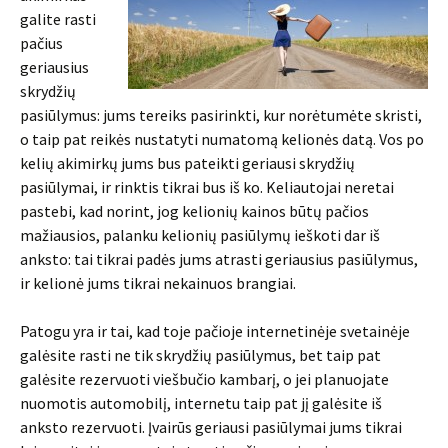
galite rasti
pačius
geriausius
skrydžių
pasiūlymus: jums tereiks pasirinkti, kur norėtumėte skristi,
o taip pat reikės nustatyti numatomą kelionės datą. Vos po
kelių akimirkų jums bus pateikti geriausi skrydžių
pasiūlymai, ir rinktis tikrai bus iš ko. Keliautojai neretai
pastebi, kad norint, jog kelionių kainos būtų pačios
mažiausios, palanku kelionių pasiūlymų ieškoti dar iš
anksto: tai tikrai padės jums atrasti geriausius pasiūlymus,
ir kelionė jums tikrai nekainuos brangiai.
Patogu yra ir tai, kad toje pačioje internetinėje svetainėje
galėsite rasti ne tik skrydžių pasiūlymus, bet taip pat
galėsite rezervuoti viešbučio kambarį, o jei planuojate
nuomotis automobilį, internetu taip pat jį galėsite iš
anksto rezervuoti. Įvairūs geriausi pasiūlymai jums tikrai