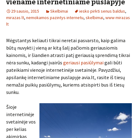
viename internetiniame puslapyje
29 sausio, 2015
Skelbimai
iesko pirkti senus baldus
,
mirazas lt
,
nemokamos pazintys internetu
,
skelbimai
,
www mirazas
lt
Mėgstantys keliauti tikrai neretai pasvarsto, kaip galima
būtų nuvykti į vieną ar kitą šalį pačiomis geriausiomis
kainomis, ir šiandien atrasti patį geriausią sprendimą tikrai
nėra sunku, kadangi įvairūs
geriausi pasiūlymai
gali būti
pateikiami vienoje internetinėje svetainėje. Pavyzdžiui,
apsilankę internetiniame puslapyje avia.lt, rasite iš tiesų
nemažai puikių pasiūlymų, kuriems atsispirti bus iš tiesų
sunku.
Šioje
internetinėje
svetainėje vos
per kelias
akimirkas