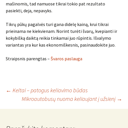
mašinomis, tad namuose tikrai tokio pat rezultato
pasiekti, deja, nepavyks.
Tikrų pūkų pagalvės turi gana didelę kainą, krui tikrai
prieinama ne kiekvienam. Norint turėti švarų, kvepianti ir
kokybišką daiktą reikia tinkamai juo rūpintis. Išvalymo
variantas yra kur kas ekonomiškesnis, pasinaudokite juo.
Straipsnis parengtas –
Švaros paslauga
Įrašo
←
Keltai – patogus keliavimo būdas
Mikroautobusų nuoma keliaujant į užsienį
→
navigacija