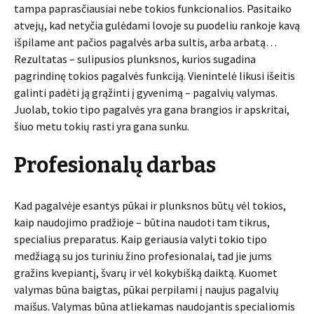
tampa paprasčiausiai nebe tokios funkcionalios. Pasitaiko
atvejų, kad netyčia gulėdami lovoje su puodeliu rankoje kavą
išpilame ant pačios pagalvės arba sultis, arba arbatą…
Rezultatas – sulipusios plunksnos, kurios sugadina
pagrindinę tokios pagalvės funkciją. Vienintelė likusi išeitis
galinti padėti ją grąžinti į gyvenimą – pagalvių valymas.
Juolab, tokio tipo pagalvės yra gana brangios ir apskritai,
šiuo metu tokių rasti yra gana sunku.
Profesionalų darbas
Kad pagalvėje esantys pūkai ir plunksnos būtų vėl tokios,
kaip naudojimo pradžioje – būtina naudoti tam tikrus,
specialius preparatus. Kaip geriausia valyti tokio tipo
medžiagą su jos turiniu žino profesionalai, tad jie jums
gražins kvepiantį, švarų ir vėl kokybišką daiktą. Kuomet
valymas būna baigtas, pūkai perpilami į naujus pagalvių
maišus. Valymas būna atliekamas naudojantis specialiomis