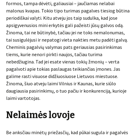
formos, tampa dėvėti, galiausiai – jaučiamas nelabai
malonus kvapas. Tokio tipo turimas pagalves tiesiog būtina
periodiškai valyti. Kitu atveju jos taip sudulka, kad jose
apsigyvenusios mini erkytės gali pažeisti jūsų galvos odą.
Žinoma, tai ne būtinybė, tačiau jei ne toks nemalonumas,
tai susigulėjusi ir nepatogi vieta nakties metu padėti galvą.
Cheminis pagalvių valymas pats geriausias pasirinkimas
tiems, kurie nenori pirkti naujos, tačiau turima
nebedžiugina. Tad jei esate vienas tokių žmonių – verta
pagalvoti apie tokias paslaugas teikiančias įmones. Jas
galime rasti visuose didžiuosiuose Lietuvos miestuose.
Žinoma, šiuo atveju laimi Vilnius ir Kaunas, kurie siūlo
daugiausia pasirinkimų, o tuo pačiu ir konkurenciją, kurioje
laimi vartotojas.
Nelaimės lovoje
Be anksčiau minėtų priežasčių, kad pūkai sugula ir pagalvės