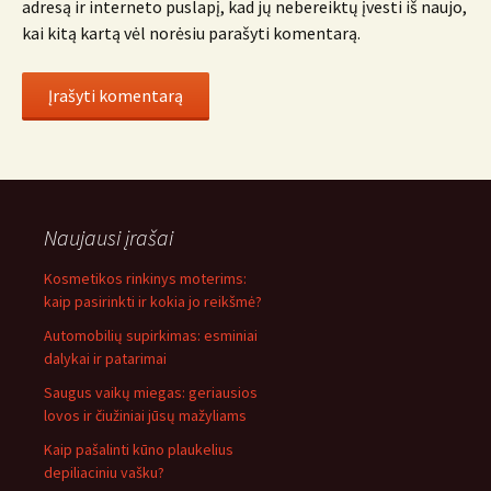
adresą ir interneto puslapį, kad jų nebereiktų įvesti iš naujo,
kai kitą kartą vėl norėsiu parašyti komentarą.
Naujausi įrašai
Kosmetikos rinkinys moterims:
kaip pasirinkti ir kokia jo reikšmė?
Automobilių supirkimas: esminiai
dalykai ir patarimai
Saugus vaikų miegas: geriausios
lovos ir čiužiniai jūsų mažyliams
Kaip pašalinti kūno plaukelius
depiliaciniu vašku?