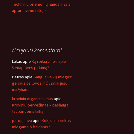
Techninių priemonių nauda ir žala
aptarnavimo nišoje
Naujausi komentarai
Lukas
apie
Ką reikia žinoti apie
šienapjovės pirkimą?
Petras
apie
Saugus vaikų miegas:
geriausios lovos ir čiužiniai jūsų
mažyliams
kroviniu organizavimas
apie
Krovinių pervežimas – paslauga
taupantiems laiką
patogi lova
apie
Kokį stilių rinktis
miegamojo baldams?