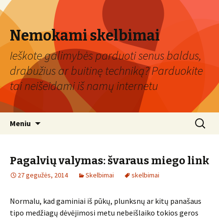
Nemokami skelbimai
Ieškote galimybės parduoti senus baldus,
drabužius ar buitinę techniką? Parduokite
tai neišeidami iš namų internetu
Eiti
Ieškoti:
Meniu
prie
turinio
Pagalvių valymas: švaraus miego link
27 gegužės, 2014
Skelbimai
skelbimai
Normalu, kad gaminiai iš pūkų, plunksnų ar kitų panašaus
tipo medžiagų dėvėjimosi metu nebeišlaiko tokios geros